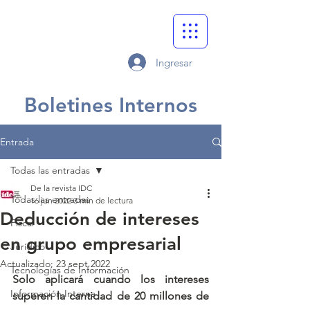
Ingresar
Boletines Internos
Entrada
Todas las entradas
De la revista IDC
Todas las entradas
16 jun 2022
3 min de lectura
Deducción de intereses
Fiscal
en grupo empresarial
Jurídico
Actualizado:
23 sept 2022
Tecnologías de Información
Solo aplicará cuando los intereses 
Información Interna
superen la cantidad de 20 millones de 