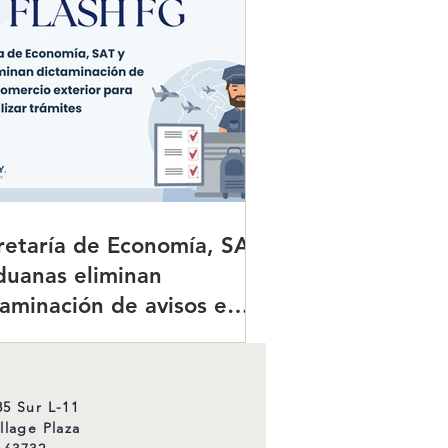
etaría de Economía, SAT
uanas eliminan
aminación de avisos en
rcio exterior para
zar trámites.
retaría de Economía, SAT
duanas eliminan
taminación de avisos en
ercio exterior para
izar trámites.
5 Sur L-11
llage Plaza