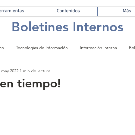
erramientas
Contenidos
Más
Boletines Internos
ico
Tecnologías de Información
Información Interna
Bol
 may 2022
1 min de lectura
 en tiempo!