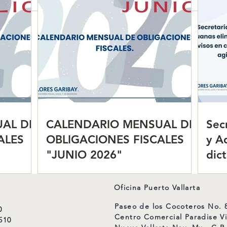
CALENDARIO MENSUAL DE
Secr
OBLIGACIONES FISCALES
y Ad
"JUNIO 2026"
dict
come
agili
AL DE
CALENDARIO MENSUAL DE
Sec
ALES
OBLIGACIONES FISCALES
y A
"JUNIO 2026"
dic
com
agil
Oficina Puerto Vallarta
Paseo de los Cocoteros No. 8
0
Centro Comercial Paradise Vi
510