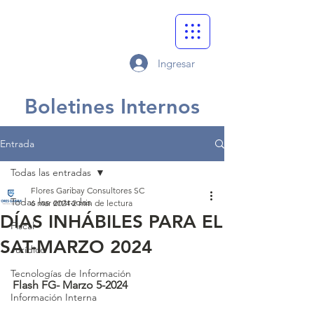
Ingresar
Boletines Internos
Entrada
Todas las entradas
Flores Garibay Consultores SC
Todas las entradas
6 mar 2024
2 min de lectura
DÍAS INHÁBILES PARA EL
Fiscal
SAT-MARZO 2024
Jurídico
Tecnologías de Información
Flash FG- Marzo 5-2024
Información Interna