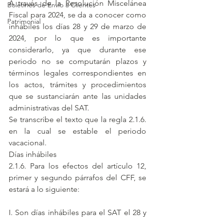
A través de la Resolución Miscelánea 
Boletines de Envío a Clientes
Fiscal para 2024, se da a conocer como 
Patrimonial
inhábiles los días 28 y 29 de marzo de 
2024, por lo que es importante 
considerarlo, ya que durante ese 
periodo no se computarán plazos y 
términos legales correspondientes en 
los actos, trámites y procedimientos 
que se sustanciarán ante las unidades 
administrativas del SAT.
Se transcribe el texto que la regla 2.1.6. 
en la cual se estable el periodo 
vacacional.
Días inhábiles
2.1.6. Para los efectos del artículo 12, 
primer y segundo párrafos del CFF, se 
estará a lo siguiente:
I. Son días inhábiles para el SAT el 28 y 