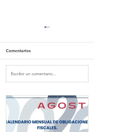
Comentarios
Escribir un comentario...
CALENDARIO MENSUAL
CALENDARIO 
DE OBLIGACIONES
DE OBLIGACIO
FISCALES "JULIO 2026"
FISCALES "JUN