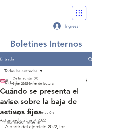
Ingresar
Boletines Internos
Entrada
Todas las entradas
De la revista IDC
Todas las entradas
8 jun 2022
2 min de lectura
Cuándo se presenta el
Fiscal
aviso sobre la baja de
Jurídico
activos fijos
Tecnologías de Información
Actualizado:
23 sept 2022
Información Interna
A partir del ejercicio 2022, los 