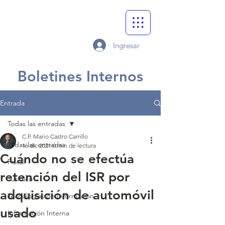
Ingresar
Boletines Internos
Entrada
Todas las entradas
C.P. Mario Castro Carrillo
Todas las entradas
16 dic 2021
0 min de lectura
Cuándo no se efectúa
Fiscal
retención del ISR por
Jurídico
adquisición de automóvil
Tecnologías de Información
usado
Información Interna