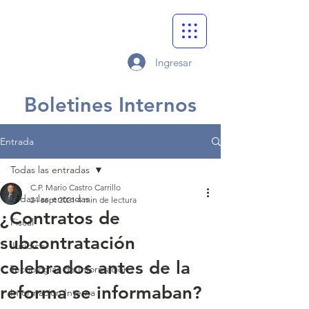
Ingresar
Boletines Internos
Entrada
Todas las entradas
C.P. Mario Castro Carrillo
Todas las entradas
24 sept 2021
4 min de lectura
¿Contratos de
Fiscal
subcontratación
Jurídico
celebrados antes de la
Tecnologías de Información
reforma se informaban?
Información Interna