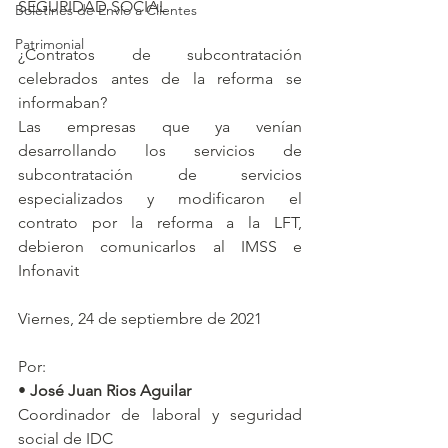
SEGURIDAD SOCIAL
Boletines de Envío a Clientes
Patrimonial
¿Contratos de subcontratación 
celebrados antes de la reforma se 
informaban?
Las empresas que ya venían 
desarrollando los servicios de 
subcontratación de servicios 
especializados y modificaron el 
contrato por la reforma a la LFT, 
debieron comunicarlos al IMSS e 
Infonavit
Viernes, 24 de septiembre de 2021
Por:
• 
José Juan Rios Aguilar
Coordinador de laboral y seguridad 
social de IDC