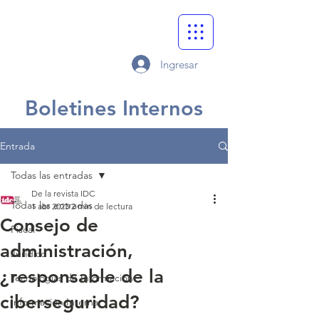
Ingresar
Boletines Internos
Entrada
Todas las entradas
De la revista IDC
Todas las entradas
1 abr 2023
2 min de lectura
Consejo de
Fiscal
administración,
Jurídico
¿responsable de la
Tecnologías de Información
ciberseguridad?
Información Interna