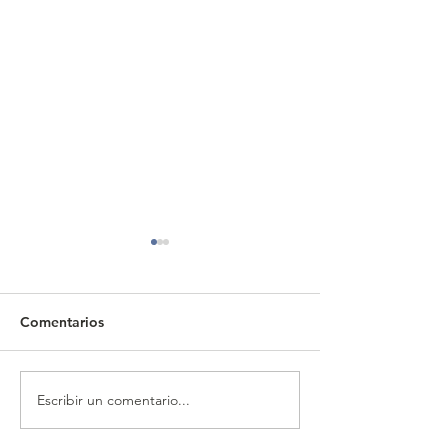
Comentarios
Escribir un comentario...
CALENDARIO MENSUAL
CALENDARIO 
DE OBLIGACIONES
DE OBLIGACIO