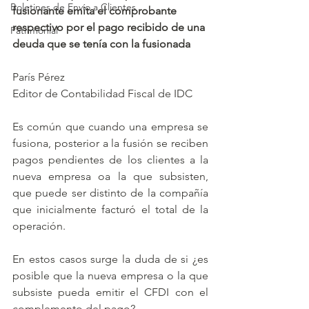
Boletines de Envío a Clientes
fusionante emita el comprobante 
respectivo por el pago recibido de una 
Patrimonial
deuda que se tenía con la fusionada
París Pérez
Editor de Contabilidad Fiscal de IDC
Es común que cuando una empresa se 
fusiona, posterior a la fusión se reciben 
pagos pendientes de los clientes a la 
nueva empresa oa la que subsisten, 
que puede ser distinto de la compañía 
que inicialmente facturó el total de la 
operación.
En estos casos surge la duda de si ¿es 
posible que la nueva empresa o la que 
subsiste pueda emitir el CFDI con el 
complemento del pago?.