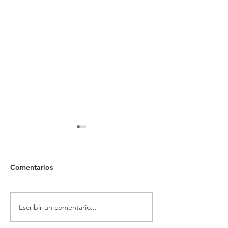
Comentarios
Escribir un comentario...
CALENDARIO MENSUAL
CALENDARIO 
DE OBLIGACIONES
DE OBLIGACIO