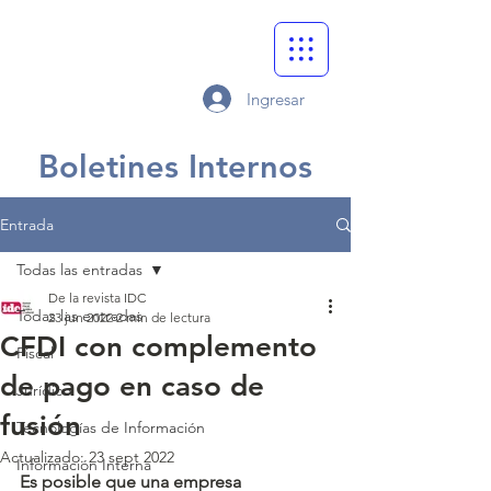
Ingresar
Boletines Internos
Entrada
Todas las entradas
De la revista IDC
Todas las entradas
23 jun 2022
2 min de lectura
CFDI con complemento
Fiscal
de pago en caso de
Jurídico
fusión
Tecnologías de Información
Actualizado:
23 sept 2022
Información Interna
Es posible que una empresa 