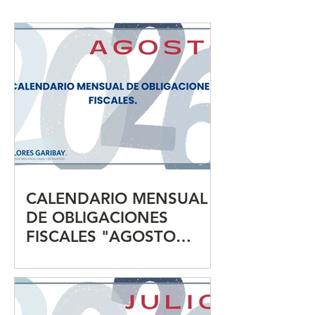
FISCALES "JULIO 2026"
FISCALES "JUN
CALENDARIO MENSUAL
DE OBLIGACIONES
FISCALES "AGOSTO
2026"