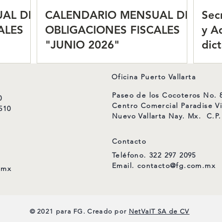
AL DE
CALENDARIO MENSUAL DE
Sec
ALES
OBLIGACIONES FISCALES
y A
"JUNIO 2026"
dic
com
agil
Oficina Puerto Vallarta
Paseo de los Cocoteros No. 8
0
Centro Comercial Paradise Vi
510
Nuevo Vallarta Nay. Mx. C.P.
Contacto
Teléfono.
322 297 2095
Email.
contacto@fg.com.mx
.mx
© 2021 para FG. Creado por
NetVaIT SA de CV