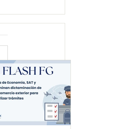
etaría de Economía, SAT
uanas eliminan
aminación de avisos en
rcio exterior para
zar trámites.