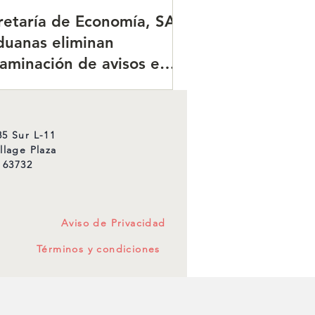
retaría de Economía, SAT
duanas eliminan
taminación de avisos en
ercio exterior para
izar trámites.
5 Sur L-11
llage Plaza
 63732
Aviso de Privacidad
Términos y condiciones