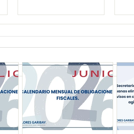
CALENDARIO MENSUAL DE
Secr
OBLIGACIONES FISCALES
y Ad
"JUNIO 2026"
dict
come
agili