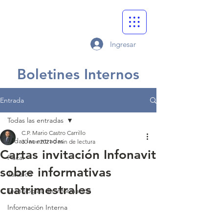
Ingresar
Boletines Internos
Entrada
Todas las entradas
C.P. Mario Castro Carrillo
Todas las entradas
30 nov 2021
0 min de lectura
Cartas invitación Infonavit
Fiscal
sobre informativas
Jurídico
cuatrimestrales
Tecnologías de Información
Información Interna