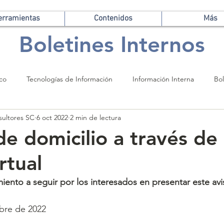
erramientas
Contenidos
Más
Boletines Internos
ico
Tecnologías de Información
Información Interna
Bol
sultores SC
6 oct 2022
2 min de lectura
e domicilio a través de 
irtual
nto a seguir por los interesados ​​en presentar este avi
bre de 2022 
Más...13