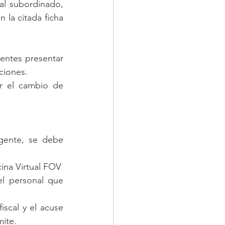
al subordinado, 
 la citada ficha 
entes presentar 
aciones.
r el cambio de 
igente, se debe 
cina Virtual FOV
el personal que 
iscal y el acuse 
mite.