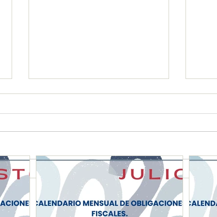
CALENDARIO MENSUAL DE
CAL
OBLIGACIONES FISCALES
OBL
"JULIO 2026"
"JU