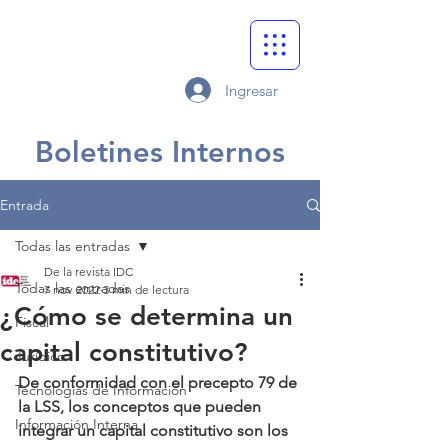
Ingresar
Boletines Internos
Entrada
Todas las entradas
De la revista IDC
Todas las entradas
7 nov 2022
3 min de lectura
¿Cómo se determina un
Fiscal
capital constitutivo?
Jurídico
De conformidad con el precepto 79 de 
Tecnologías de Información
la LSS, los conceptos que pueden 
Información Interna
integrar un capital constitutivo son los 