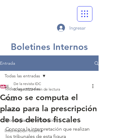
Ingresar
Boletines Internos
Entrada
Todas las entradas
De la revista IDC
Todas las entradas
30 ago 2022
4 min de lectura
Cómo se computa el
Fiscal
plazo para la prescripción
Jurídico
de los delitos fiscales
Tecnologías de Información
Conozca la interpretación que realizan 
Información Interna
los tribunales de esta figura