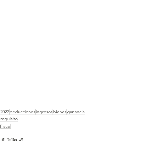
2022
deducciones
ingresos
bienes
ganancia
requisito
Fiscal