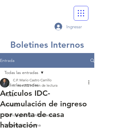
Ingresar
Boletines Internos
Entrada
Todas las entradas
C.P. Mario Castro Carrillo
Todas las entradas
11 nov 2021
0 min de lectura
Artículos IDC-
Fiscal
Acumulación de ingreso
Jurídico
por venta de casa
Tecnologías de Información
habitación
Información Interna