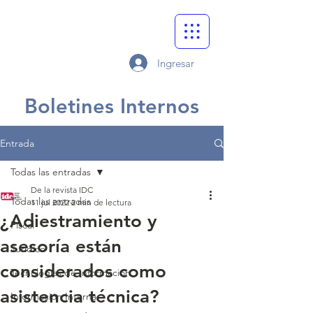
Ingresar
Boletines Internos
Entrada
Todas las entradas
De la revista IDC
Todas las entradas
11 jul 2022
2 min de lectura
¿Adiestramiento y
Fiscal
asesoría están
Jurídico
considerados como
Tecnologías de Información
asistencia técnica?
Información Interna