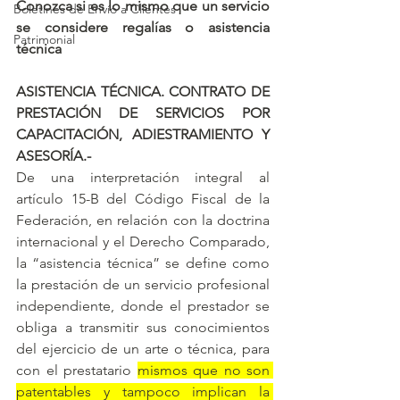
Conozca si es lo mismo que un servicio 
Boletines de Envío a Clientes
se considere regalías o asistencia 
Patrimonial
técnica
ASISTENCIA TÉCNICA. CONTRATO DE 
PRESTACIÓN DE SERVICIOS POR 
CAPACITACIÓN, ADIESTRAMIENTO Y 
ASESORÍA.-
De una interpretación integral al 
artículo 15-B del Código Fiscal de la 
Federación, en relación con la doctrina 
internacional y el Derecho Comparado, 
la “asistencia técnica” se define como 
la prestación de un servicio profesional 
independiente, donde el prestador se 
obliga a transmitir sus conocimientos 
del ejercicio de un arte o técnica, para 
con el prestatario 
mismos que no son 
patentables y tampoco implican la 